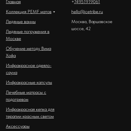
Главная
+
74951919061
Коллекция PEMF матов
hello@icetribe.ru
Ледяные ванны
Москва, Варшавское
шоссе, 42
Ледяные погружения в
Москве
видеопрезентация
Обучение методу Вима
метода
Хофа
Инфракрасное одеяло-
сауна
Инфракрасные капсулы
Лечебные матрасы с
подогревом
Инфракрасная кепка для
терапии красным светом
Аксессуары