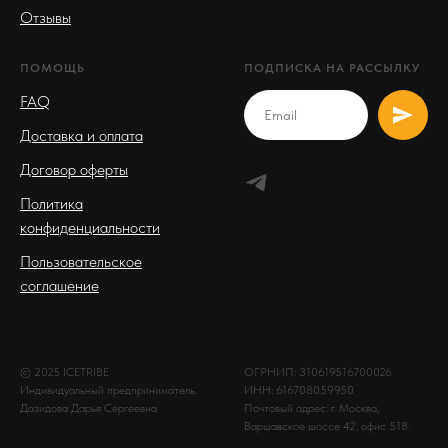
Отзывы
ПОМОЩЬ
ПОДПИСКА НА РАССЫЛКУ
FAQ
Доставка и оплата
Договор оферты
Политика
конфиденциальности
Пользовательское
соглашение
© 2025 ICETRIBE
ОГРНИП: 310619516700026
Индивидуальный предприниматель
ИНН: 616708059950
Дазидова Дарья Сергеевна
Почтовый адрес: г. Москва,
Варшавское шоссе 42, офис 518.