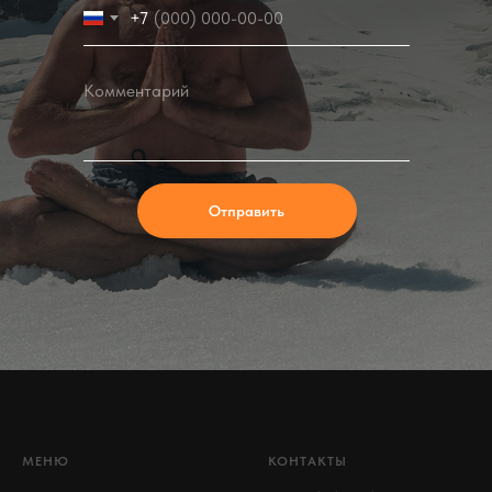
+7
Отправить
В последствии Вим установ
экстремального холода и по
распространенных заболева
таких как тревога и депрес
заболеваниями, такими как 
Лучше всего то, что для на
и душа.
МЕНЮ
КОНТАКТЫ