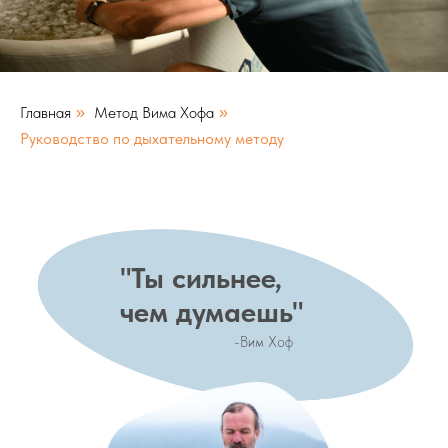
Главная
Метод Вима Хофа
»
»
Руководство по дыхательному методу
"Ты сильнее,
чем думаешь"
-Вим Хоф
В последствии Вим установил 26 миров
экстремального холода и помог вылечит
распространенных заболеваний, начина
как тревога и депрессия, и заканчива