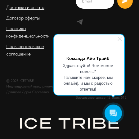
Доставка и оплата
Договор оферты
Политика
конфиденциальности
Пользовательское
соглашение
Команда Айс Трайб
Здравствуйте! Чем можем
помочь?
Напишите нам скорее, мы
© 2025 ICETRIBE
ОГРНИП: 310619516700026
онлайн), и мы с радостью
Индивидуальный предприниматель
ИНН: 616708059950
ответим!
Дазидова Дарья Сергеевна
Почтовый адрес: г. Москва,
Варшавское шоссе 42, офис 518.