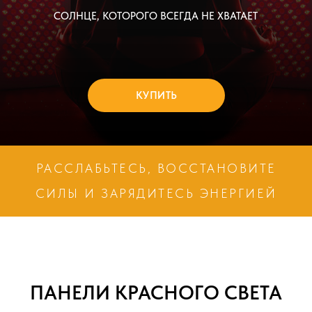
СОЛНЦЕ, KOTOPOГО BCEГДА HE XBATAET
КУПИТЬ
РАССЛАБЬТЕСЬ, ВОССТАНОВИТЕ
СИЛЫ И ЗАРЯДИТЕСЬ ЭНЕРГИЕЙ
Красный и ближний инфракрасный свет
ПАНЕЛИ КРАСНОГО СВЕТА
повышают выработку АТФ в митохондриях,