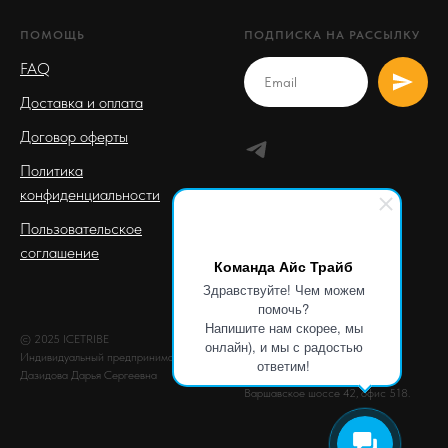
ПОМОЩЬ
ПОДПИСКА НА РАССЫЛКУ
FAQ
Доставка и оплата
Договор оферты
Политика
конфиденциальности
Пользовательское
соглашение
Команда Айс Трайб
Здравствуйте! Чем можем
помочь?
Напишите нам скорее, мы
© 2025 ICETRIBE
ОГРНИП: 310619516700026
онлайн), и мы с радостью
Индивидуальный предприниматель
ИНН: 616708059950
ответим!
Дазидова Дарья Сергеевна
Почтовый адрес: г. Москва,
Варшавское шоссе 42, офис 518.