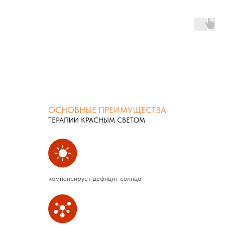
что дает множество преимуществ. Все
клетки с митохондриями (кроме красных
кровяных телец) могут получить пользу от
этого света. Больше энергии — лучше
работа клеток.
ОСНОВНЫЕ ПРЕИМУЩЕСТВА
ТЕРАПИИ КРАСНЫМ СВЕТОМ
компенсирует дефицит солнца
Инфракрас