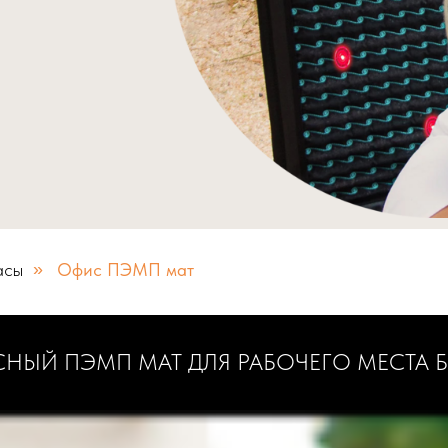
асы
»
Офис ПЭМП мат
НЫЙ ПЭМП МАТ ДЛЯ РАБОЧЕГО МЕСТА Б