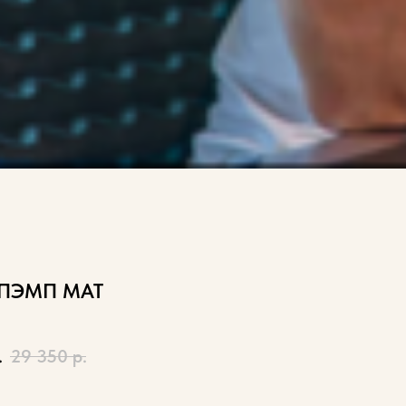
ПЭМП MAT
.
29 350
р.