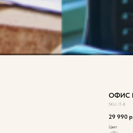
ОФИС 
SKU:
IT-8
29 990
р
Цвет