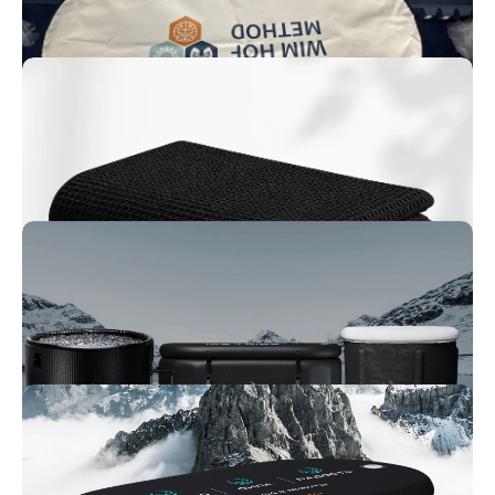
ВТОРАЯ ЖИЗНЬ СПОРТИВНЫМ ВАННАМ —
ЭКОЛОГИЧНАЯ ИНИЦИАТИВА ICE TRIBE
ICE TRIBE запускает экологичную инициативу: верните
использованные спортивные ванны и дайте им вторую жизнь.
Поддержите природу вместе с нами!
НОВЫЙ РАЗДЕЛ НА САЙТЕ — АКСЕССУАРЫ ДЛЯ
ВАШИХ ЛЕДЯНЫХ ВАНН
Добавляйте комфорт и функциональность в холодные процедуры.
Перчатки, коврики, адаптеры и другие аксессуары теперь доступны в
новом разделе.