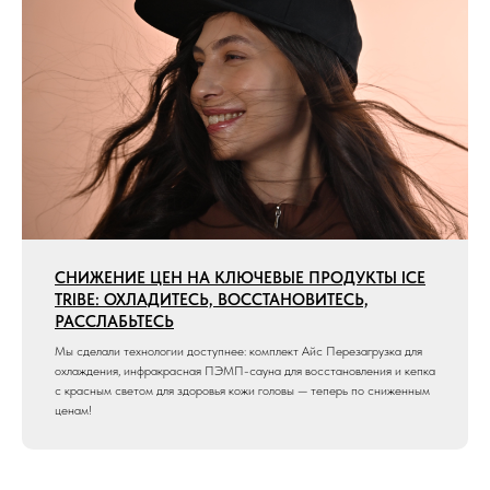
глубокого восстановления и релакса.
ИНФРАКРАСНАЯ КЕПКА НОВОГО ПОКОЛЕНИЯ
— ТЕПЕРЬ ЕЩЁ УМНЕЕ И УДОБНЕЕ
Представляем обновлённую инфракрасную кепку ICE TRIBE:
улучшенный внешний вид, дополнительные режимы управления и ещё
больше пользы для мозга и кожи головы.
СНИЖЕНИЕ ЦЕН НА КЛЮЧЕВЫЕ ПРОДУКТЫ ICE
TRIBE: ОХЛАДИТЕСЬ, ВОССТАНОВИТЕСЬ,
РАССЛАБЬТЕСЬ
Мы сделали технологии доступнее: комплект Айс Перезагрузка для
охлаждения, инфракрасная ПЭМП-сауна для восстановления и кепка
с красным светом для здоровья кожи головы — теперь по сниженным
ценам!