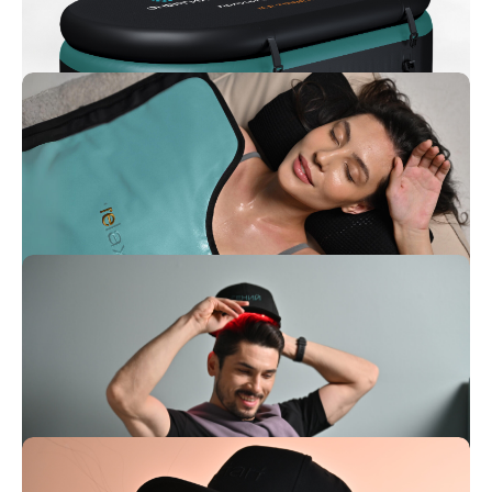
УЛУЧШЕНИЯ ДЛЯ ВАШИХ ВАНН: ФИЛЬТРАЦИЯ В
ЧИЛЛЕРАХ ICE TRIBE
Модели ледяных ванн ICE TRIBE теперь оснащены дополнительной
фильтрацией. Ваши процедуры — ещё чище, надёжнее и эффективнее.
НОВЫЙ СТИЛЬ ДЛЯ АЙС ВАНН ПРО — ВЕСНА В
ICE TRIBE НАЧИНАЕТСЯ С ОБНОВЛЕНИЙ
Обновлённые Айс Ванны Про — современный внешний вид и
практичность для холодных процедур. Освежите свой ритуал
восстановления с новым дизайном!
ПЭМП-САУНА 2.0 — ГОРЯЧАЯ НОВИНКА ДЛЯ
ГЛУБОКОГО ВОССТАНОВЛЕНИЯ
ICE TRIBE запускает второе поколение инфракрасной сауны с
терапией ПЭМП. Теперь в новом удобном размере для ещё более