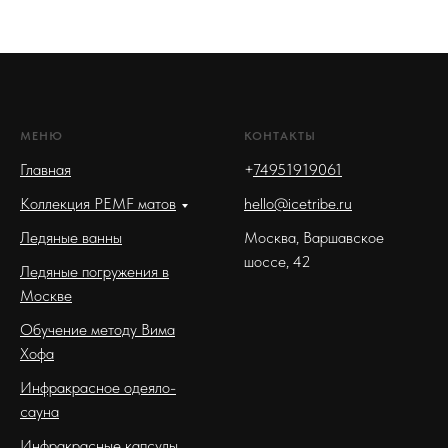
МЕНЮ
КОНТАКТЫ
Главная
+
74951919061
Коллекция PEMF матов
hello@icetribe.ru
Ледяные ванны
Москва, Варшавское
шоссе, 42
Ледяные погружения в
Москве
Обучение методу Вима
Хофа
Инфракрасное одеяло-
сауна
Инфракрасные капсулы