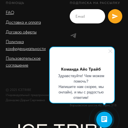
ПОМОЩЬ
ПОДПИСКА НА РАССЫЛКУ
FAQ
Доставка и оплата
Договор оферты
Политика
конфиденциальности
Пользовательское
соглашение
Команда Айс Трайб
Здравствуйте! Чем можем
помочь?
Напишите нам скорее, мы
© 2025 ICETRIBE
ОГРНИП: 310619516700026
онлайн), и мы с радостью
Индивидуальный предприниматель
ИНН: 616708059950
ответим!
Дазидова Дарья Сергеевна
Почтовый адрес: г. Москва,
Варшавское шоссе 42, офис 518.