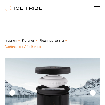
а
Html code will be here
Главная
Каталог
Ледяные ванны
»
»
»
Мобильная Айс Бочка