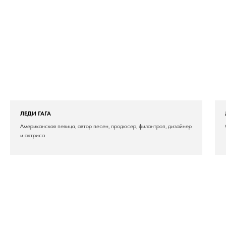
ЛЕДИ ГАГА
Американская певица, автор песен, продюсер, филантроп, дизайнер
и актриса