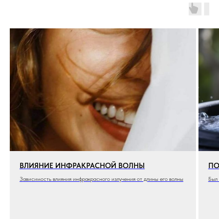
ВЛИЯНИЕ ИНФРАКРАСНОЙ ВОЛНЫ
ПО
Зависимость влияния инфракрасного излучения от длины его волны
Был 